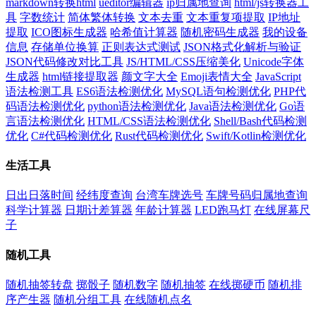
markdown转换html
ueditor编辑器
ip归属地查询
html/js转换器工
具
字数统计
简体繁体转换
文本去重
文本重复项提取
IP地址
提取
ICO图标生成器
哈希值计算器
随机密码生成器
我的设备
信息
存储单位换算
正则表达式测试
JSON格式化解析与验证
JSON代码修改对比工具
JS/HTML/CSS压缩美化
Unicode字体
生成器
html链接提取器
颜文字大全
Emoji表情大全
JavaScript
语法检测工具
ES6语法检测优化
MySQL语句检测优化
PHP代
码语法检测优化
python语法检测优化
Java语法检测优化
Go语
言语法检测优化
HTML/CSS语法检测优化
Shell/Bash代码检测
优化
C#代码检测优化
Rust代码检测优化
Swift/Kotlin检测优化
生活工具
日出日落时间
经纬度查询
台湾车牌选号
车牌号码归属地查询
科学计算器
日期计差算器
年龄计算器
LED跑马灯
在线屏幕尺
子
随机工具
随机抽签转盘
掷骰子
随机数字
随机抽签
在线掷硬币
随机排
序产生器
随机分组工具
在线随机点名