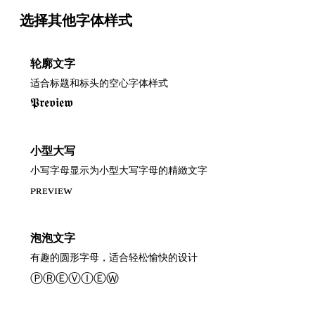
选择其他字体样式
轮廓文字
适合标题和标头的空心字体样式
𝕻𝖗𝖊𝖛𝖎𝖊𝖜
小型大写
小写字母显示为小型大写字母的精緻文字
ᴘʀᴇᴠɪᴇᴡ
泡泡文字
有趣的圆形字母，适合轻松愉快的设计
ⓅⓇⒺⓋⒾⒺⓌ