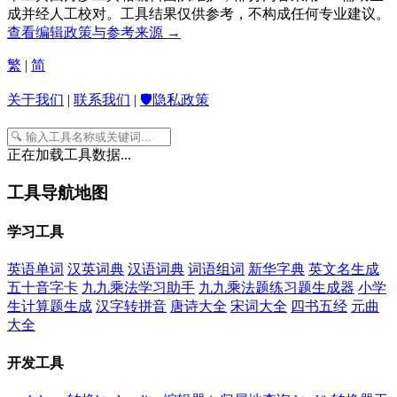
成并经人工校对。工具结果仅供参考，不构成任何专业建议。
查看编辑政策与参考来源 →
繁
|
简
关于我们
|
联系我们
|
🛡️隐私政策
正在加载工具数据...
工具导航地图
学习工具
英语单词
汉英词典
汉语词典
词语组词
新华字典
英文名生成
五十音字卡
九九乘法学习助手
九九乘法题练习题生成器
小学
生计算题生成
汉字转拼音
唐诗大全
宋词大全
四书五经
元曲
大全
开发工具