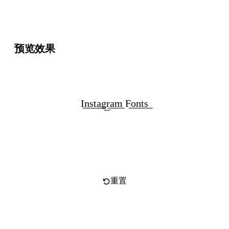
预览效果
I͟n͟s͟t͟a͟g͟r͟a͟m͟ F͟o͟n͟t͟s͟
复制文字
重置