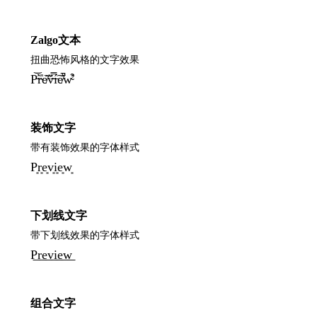
Zalgo文本
扭曲恐怖风格的文字效果
P̵̕͝r̴̀̎e̸͂͝v̶̈́̿í̵͠e̸͛̚w̴̛͒
装饰文字
带有装饰效果的字体样式
P͙r͙e͙v͙i͙e͙w͙
下划线文字
带下划线效果的字体样式
P͟r͟e͟v͟i͟e͟w͟
组合文字