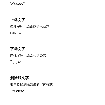
MǝᴉʌǝɹԀ
上标文字
提升字符，适合数学表达式
ᴾᴿᴱⱽᴵᴱᵂ
下标文字
降低字符，适合化学公式
Pᵣₑᵥᵢₑw
删除线文字
带单横线划除效果的字体样式
P̶r̶e̶v̶i̶e̶w̶