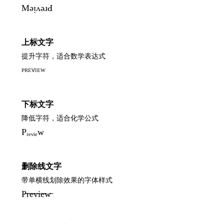
MǝᴉʌǝɹԀ
上标文字
提升字符，适合数学表达式
ᴾᴿᴱⱽᴵᴱᵂ
下标文字
降低字符，适合化学公式
Pᵣₑᵥᵢₑw
删除线文字
带单横线划除效果的字体样式
P̶r̶e̶v̶i̶e̶w̶