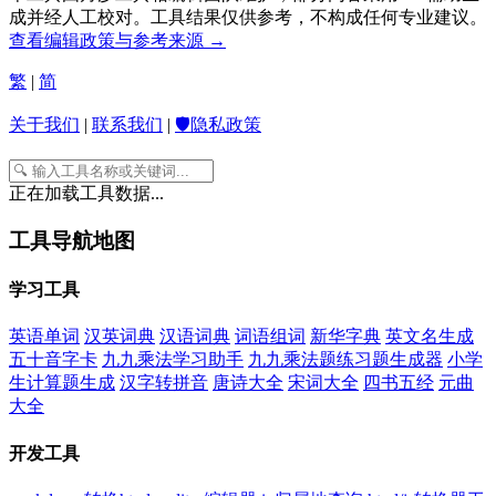
成并经人工校对。工具结果仅供参考，不构成任何专业建议。
查看编辑政策与参考来源 →
繁
|
简
关于我们
|
联系我们
|
🛡️隐私政策
正在加载工具数据...
工具导航地图
学习工具
英语单词
汉英词典
汉语词典
词语组词
新华字典
英文名生成
五十音字卡
九九乘法学习助手
九九乘法题练习题生成器
小学
生计算题生成
汉字转拼音
唐诗大全
宋词大全
四书五经
元曲
大全
开发工具