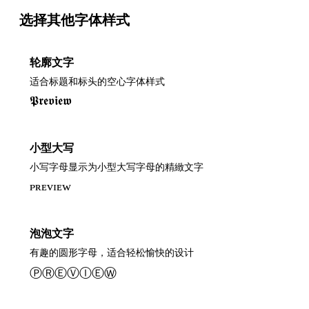
选择其他字体样式
轮廓文字
适合标题和标头的空心字体样式
𝕻𝖗𝖊𝖛𝖎𝖊𝖜
小型大写
小写字母显示为小型大写字母的精緻文字
ᴘʀᴇᴠɪᴇᴡ
泡泡文字
有趣的圆形字母，适合轻松愉快的设计
ⓅⓇⒺⓋⒾⒺⓌ