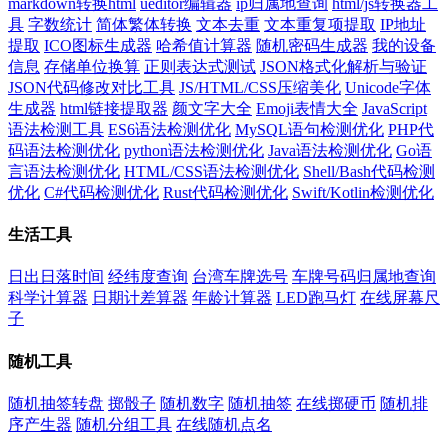
markdown转换html
ueditor编辑器
ip归属地查询
html/js转换器工
具
字数统计
简体繁体转换
文本去重
文本重复项提取
IP地址
提取
ICO图标生成器
哈希值计算器
随机密码生成器
我的设备
信息
存储单位换算
正则表达式测试
JSON格式化解析与验证
JSON代码修改对比工具
JS/HTML/CSS压缩美化
Unicode字体
生成器
html链接提取器
颜文字大全
Emoji表情大全
JavaScript
语法检测工具
ES6语法检测优化
MySQL语句检测优化
PHP代
码语法检测优化
python语法检测优化
Java语法检测优化
Go语
言语法检测优化
HTML/CSS语法检测优化
Shell/Bash代码检测
优化
C#代码检测优化
Rust代码检测优化
Swift/Kotlin检测优化
生活工具
日出日落时间
经纬度查询
台湾车牌选号
车牌号码归属地查询
科学计算器
日期计差算器
年龄计算器
LED跑马灯
在线屏幕尺
子
随机工具
随机抽签转盘
掷骰子
随机数字
随机抽签
在线掷硬币
随机排
序产生器
随机分组工具
在线随机点名