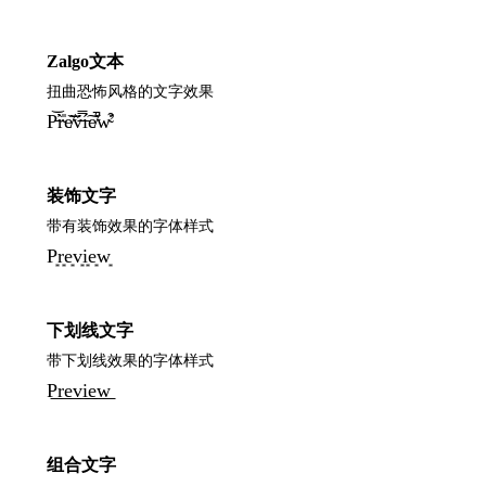
Zalgo文本
扭曲恐怖风格的文字效果
P̵̕͝r̴̀̎e̸͂͝v̶̈́̿í̵͠e̸͛̚w̴̛͒
装饰文字
带有装饰效果的字体样式
P͙r͙e͙v͙i͙e͙w͙
下划线文字
带下划线效果的字体样式
P͟r͟e͟v͟i͟e͟w͟
组合文字