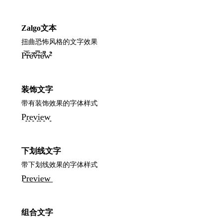
Zalgo文本
扭曲恐怖风格的文字效果
P̵̕͝r̴̀̎e̸͂͝v̶̈́̿í̵͠e̸͛̚w̴̛͒
装饰文字
带有装饰效果的字体样式
P͙r͙e͙v͙i͙e͙w͙
下划线文字
带下划线效果的字体样式
P͟r͟e͟v͟i͟e͟w͟
组合文字