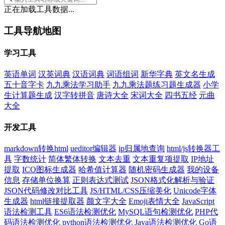
正在加载工具数据...
工具导航地图
学习工具
英语单词
汉英词典
汉语词典
词语组词
新华字典
英文名生成
五十音字卡
九九乘法学习助手
九九乘法题练习题生成器
小学
生计算题生成
汉字转拼音
唐诗大全
宋词大全
四书五经
元曲
大全
开发工具
markdown转换html
ueditor编辑器
ip归属地查询
html/js转换器工
具
字数统计
简体繁体转换
文本去重
文本重复项提取
IP地址
提取
ICO图标生成器
哈希值计算器
随机密码生成器
我的设备
信息
存储单位换算
正则表达式测试
JSON格式化解析与验证
JSON代码修改对比工具
JS/HTML/CSS压缩美化
Unicode字体
生成器
html链接提取器
颜文字大全
Emoji表情大全
JavaScript
语法检测工具
ES6语法检测优化
MySQL语句检测优化
PHP代
码语法检测优化
python语法检测优化
Java语法检测优化
Go语