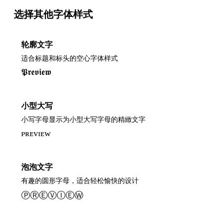
选择其他字体样式
轮廓文字
适合标题和标头的空心字体样式
𝕻𝖗𝖊𝖛𝖎𝖊𝖜
小型大写
小写字母显示为小型大写字母的精緻文字
ᴘʀᴇᴠɪᴇᴡ
泡泡文字
有趣的圆形字母，适合轻松愉快的设计
ⓅⓇⒺⓋⒾⒺⓌ