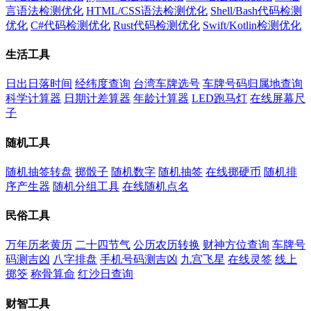
言语法检测优化
HTML/CSS语法检测优化
Shell/Bash代码检测
优化
C#代码检测优化
Rust代码检测优化
Swift/Kotlin检测优化
生活工具
日出日落时间
经纬度查询
台湾车牌选号
车牌号码归属地查询
科学计算器
日期计差算器
年龄计算器
LED跑马灯
在线屏幕尺
子
随机工具
随机抽签转盘
掷骰子
随机数字
随机抽签
在线掷硬币
随机排
序产生器
随机分组工具
在线随机点名
民俗工具
万年历老黄历
二十四节气
公历农历转换
财神方位查询
车牌号
码测吉凶
八字排盘
手机号码测吉凶
九宫飞星
在线灵签
线上
掷筊
称骨算命
红沙日查询
财智工具