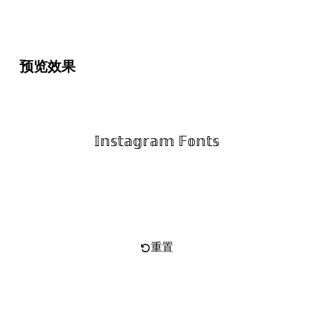
预览效果
𝕀𝕟𝕤𝕥𝕒𝕘𝕣𝕒𝕞 𝔽𝕠𝕟𝕥𝕤
复制文字
重置