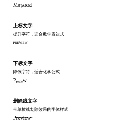
MǝᴉʌǝɹԀ
上标文字
提升字符，适合数学表达式
ᴾᴿᴱⱽᴵᴱᵂ
下标文字
降低字符，适合化学公式
Pᵣₑᵥᵢₑw
删除线文字
带单横线划除效果的字体样式
P̶r̶e̶v̶i̶e̶w̶