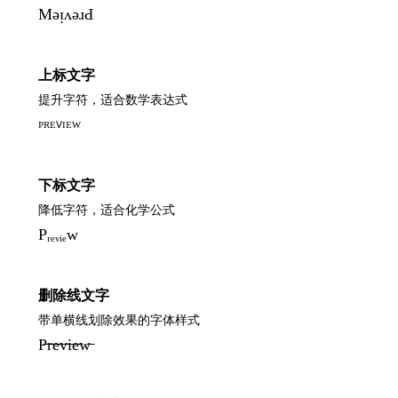
MǝᴉʌǝɹԀ
上标文字
提升字符，适合数学表达式
ᴾᴿᴱⱽᴵᴱᵂ
下标文字
降低字符，适合化学公式
Pᵣₑᵥᵢₑw
删除线文字
带单横线划除效果的字体样式
P̶r̶e̶v̶i̶e̶w̶