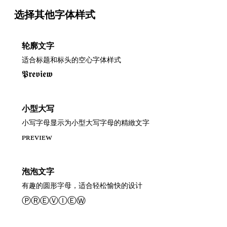
选择其他字体样式
轮廓文字
适合标题和标头的空心字体样式
𝕻𝖗𝖊𝖛𝖎𝖊𝖜
小型大写
小写字母显示为小型大写字母的精緻文字
ᴘʀᴇᴠɪᴇᴡ
泡泡文字
有趣的圆形字母，适合轻松愉快的设计
ⓅⓇⒺⓋⒾⒺⓌ