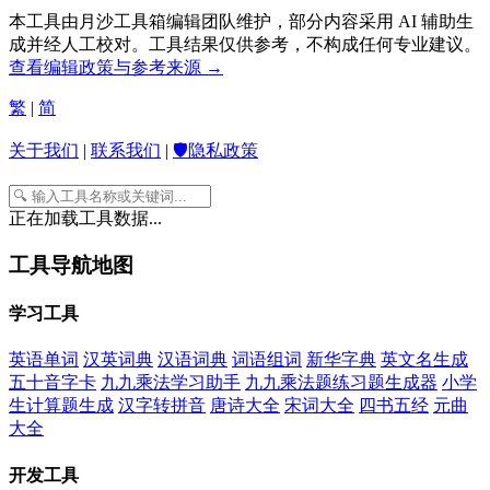
本工具由月沙工具箱编辑团队维护，部分内容采用 AI 辅助生
成并经人工校对。工具结果仅供参考，不构成任何专业建议。
查看编辑政策与参考来源 →
繁
|
简
关于我们
|
联系我们
|
🛡️隐私政策
正在加载工具数据...
工具导航地图
学习工具
英语单词
汉英词典
汉语词典
词语组词
新华字典
英文名生成
五十音字卡
九九乘法学习助手
九九乘法题练习题生成器
小学
生计算题生成
汉字转拼音
唐诗大全
宋词大全
四书五经
元曲
大全
开发工具