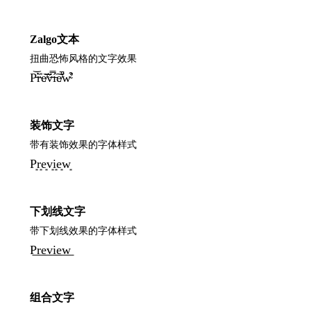
Zalgo文本
扭曲恐怖风格的文字效果
P̵̕͝r̴̀̎e̸͂͝v̶̈́̿í̵͠e̸͛̚w̴̛͒
装饰文字
带有装饰效果的字体样式
P͙r͙e͙v͙i͙e͙w͙
下划线文字
带下划线效果的字体样式
P͟r͟e͟v͟i͟e͟w͟
组合文字