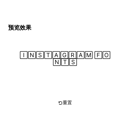
预览效果
🄸🄽🅂🅃🄰🄶🅁🄰🄼 🄵🄾
🄽🅃🅂
复制文字
重置