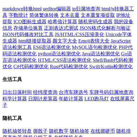
markdown转换html
ueditor编辑器
ip归属地查询
html/js转换器工
具
字数统计
简体繁体转换
文本去重
文本重复项提取
IP地址
提取
ICO图标生成器
哈希值计算器
随机密码生成器
我的设备
信息
存储单位换算
正则表达式测试
JSON格式化解析与验证
JSON代码修改对比工具
JS/HTML/CSS压缩美化
Unicode字体
生成器
html链接提取器
颜文字大全
Emoji表情大全
JavaScript
语法检测工具
ES6语法检测优化
MySQL语句检测优化
PHP代
码语法检测优化
python语法检测优化
Java语法检测优化
Go语
言语法检测优化
HTML/CSS语法检测优化
Shell/Bash代码检测
优化
C#代码检测优化
Rust代码检测优化
Swift/Kotlin检测优化
生活工具
日出日落时间
经纬度查询
台湾车牌选号
车牌号码归属地查询
科学计算器
日期计差算器
年龄计算器
LED跑马灯
在线屏幕尺
子
随机工具
随机抽签转盘
掷骰子
随机数字
随机抽签
在线掷硬币
随机排