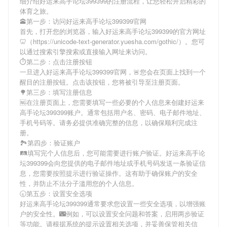
细介绍
好运来高手论坛399399
的注册流程，让您轻松开启精彩的
体育之旅。
🕋第一步：访问好运来高手论坛399399官网
首先，打开您的浏览器，输入
好运来高手论坛399399
的官方网址
🦷（https://unicode-text-generator.yuesha.com/gothic/）。您可
以通过搜索引擎搜索或直接输入网址来访问。
⏱第二步：点击注册按钮
一旦进入
好运来高手论坛399399
官网，🚨您会在页面上找到一个
醒目的注册按钮。点击该按钮，您将被引导至注册页面。
🌳第三步：填写注册信息
🆖在注册页面上，您需要填写一些必要的个人信息来创建
好运来
高手论坛399399
账户。通常包括用户名、密码、电子邮件地址、
手机号码等。请务必提供准确完整的信息，以确保顺利完成注
册。
🏞第四步：验证账户
🛤填写完个人信息后，您可能需要进行账户验证。
好运来高手论
坛399399
会向您提供的电子邮件地址或手机号码发送一条验证信
息，您需要按照提示进行验证操作。这有助于确保账户的安全
性，并防止不法分子滥用您的个人信息。
🕣第五步：设置安全选项
好运来高手论坛399399
通常要求您设置一些安全选项，以增强账
户的安全性。🌃例如，可以设置安全问题和答案，启用两步验证
等功能。请根据系统的提示设置相关选项，并妥善保管相关信