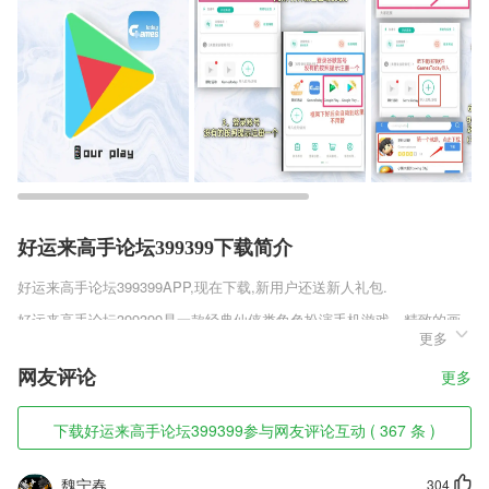
好运来高手论坛399399下载简介
好运来高手论坛399399
APP,现在下载,新用户还送新人礼包.
好运来高手论坛399399是一款经典仙侠类角色扮演手机游戏，精致的画
更多
面场景，引人入胜的情节内容，玩家可以在这个唯美九州世界中人任性进
行冒险，玩家可以御剑进行游历仙侠六界，热血战斗仙界中的众多敌人，
网友评论
更多
运用奥义的仙术激情的打败全部敌人，让自己可以成为仙界中的王者人
物，精彩趣味的战斗玩法，超强的打击特效，绚丽的光影效果，让玩家拥
有极佳的修仙体验感。
下载好运来高手论坛399399参与网友评论互动 ( 367 条 )
好运来高手论坛399399软件特色
魏宁春
304