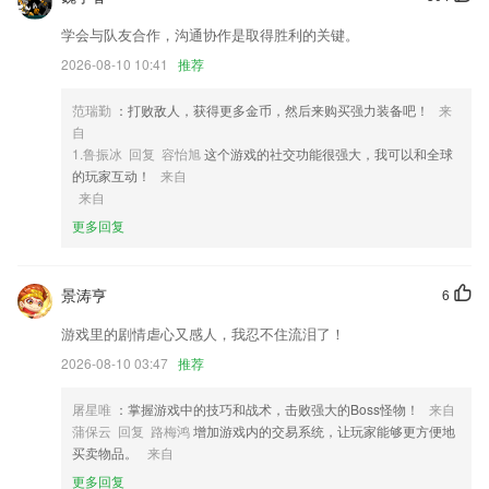
1,专用不分频子机，一个通用市面上常用频率，减少不必要的备货库存。
学会与队友合作，沟通协作是取得胜利的关键。
2,用户可以在后面对司机的服务去进行打分的，还支持文字评价；
2026-08-10 10:41
推荐
3,课程的更新速度快，支持各种不同类型的教学模式，安全可靠的学习平
台；
范瑞勤
：打败敌人，获得更多金币，然后来购买强力装备吧！
来
4,实时公交：全面了解公交车实时位置信息，让您合理规划行程。
自
1.鲁振冰 回复 容怡旭
这个游戏的社交功能很强大，我可以和全球
5,用车申请，在线即可快速申请用车，一键即可提交；
的玩家互动！
来自
6,提供火车票、航班查询、快递查询等便民常用服务，一触即达
来自
更多回复
好运来高手论坛399399软件优势
1.每一个动物都有图片供给，让宝宝准确认识动物；
景涛亨
6
2.用朴实的语言和最经典的管理理论编写课件.
游戏里的剧情虐心又感人，我忍不住流泪了！
3.组织管理员加入新建项目,项目内容编辑,撤销。
2026-08-10 03:47
推荐
4.可逐句朗读，可跟随模仿，系统自动回放朗读录音帮您纠正发音。
5.★课前课中课后，预习复习练习，养成学习好习惯
屠星唯
：掌握游戏中的技巧和战术，击败强大的Boss怪物！
来自
蒲保云 回复 路梅鸿
增加游戏内的交易系统，让玩家能够更方便地
6.·AI互动教学 科学更高效
买卖物品。
来自
好运来高手论坛399399更新了什么?
更多回复