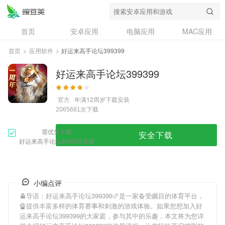
首页
安卓应用
电脑应用
MAC应用
资讯
专题
设计奖
创意应用
首页
>
应用软件
>
好运来高手论坛399399
问答
好运来高手论坛399399
官方
年满12周岁
下载安装
次下载
2065681
需优先下载
安全下载
好运来高手论坛399399安装
小编点评
🚊导语：
好运来高手论坛399399
🥖是一家备受瞩目的体育平台，
🔏提供丰富多样的体育赛事和刺激的游戏体验。如果您想加入
好
运来高手论坛399399
的大家庭，参与其中的乐趣，本文将为您详