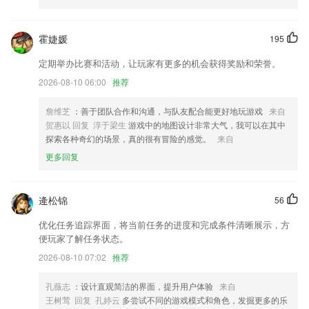
增加动画与图像编辑的滚动条
重点关注回复内容展示
霍婕媛
195
修复部分机型偶现分享失效的BUG；
定期举办比赛和活动，让玩家有更多的机会获得奖励和荣誉。
修复导航位置偏差的问题
2026-08-10 06:00
推荐
增加微信数据备份恢复
詹维芝
：善于团队合作和沟通，与队友配合能更好地玩游戏
来自
新增一批高质量水印，涵盖心情美食时间等，丰富你的水印选择
贺惠以 回复 淳于梁生
游戏中的地图设计非常大气，我可以在其中
联系我们
探索各种奇幻的场景，真的很有冒险的感觉。
来自
以上就是好运来高手论坛399399的介绍，如果您喜欢这款软件，您可以
更多回复
到应用商店进行打分评论，说出您的使用经历，以帮助我们更好的对产品
进行优化修改。
逄松锦
56
优化任务追踪界面，将当前任务的进度和完成条件清晰展示，方
便玩家了解任务状态。
2026-08-10 07:02
推荐
孔薇志
：设计直观简洁的界面，提升用户体验
来自
王树莺 回复 孔婷云
多尝试不同的游戏模式和角色，发掘更多的乐