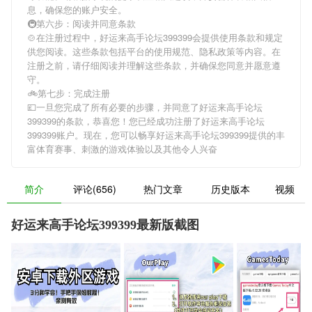
息，确保您的账户安全。
🚇第六步：阅读并同意条款
🍲在注册过程中，
好运来高手论坛399399
会提供使用条款和规定
供您阅读。这些条款包括平台的使用规范、隐私政策等内容。在
注册之前，请仔细阅读并理解这些条款，并确保您同意并愿意遵
守。
🚲第七步：完成注册
💷一旦您完成了所有必要的步骤，并同意了
好运来高手论坛
399399
的条款，恭喜您！您已经成功注册了好运来高手论坛
399399账户。现在，您可以畅享
好运来高手论坛399399
提供的丰
富体育赛事、刺激的游戏体验以及其他令人兴奋
简介
评论(656)
热门文章
历史版本
视频
好运来高手论坛399399最新版截图