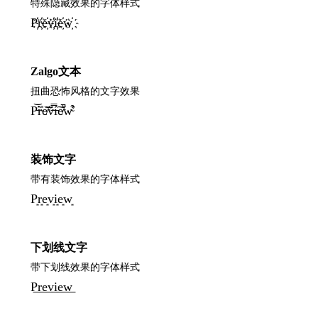
特殊隐藏效果的字体样式
P҉r҉e҉v҉i҉e҉w҉
Zalgo文本
扭曲恐怖风格的文字效果
P̵̕͝r̴̀̎e̸͂͝v̶̈́̿í̵͠e̸͛̚w̴̛͒
装饰文字
带有装饰效果的字体样式
P͙r͙e͙v͙i͙e͙w͙
下划线文字
带下划线效果的字体样式
P͟r͟e͟v͟i͟e͟w͟