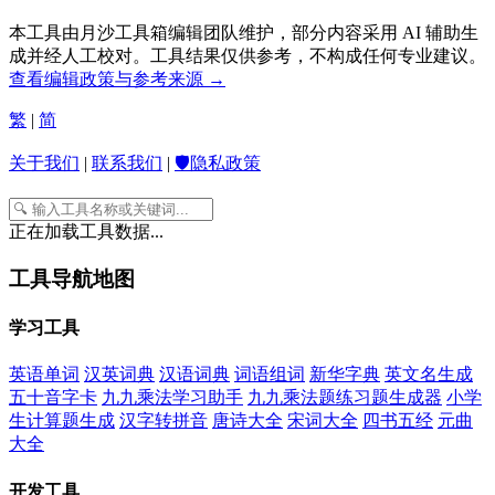
本工具由月沙工具箱编辑团队维护，部分内容采用 AI 辅助生
成并经人工校对。工具结果仅供参考，不构成任何专业建议。
查看编辑政策与参考来源 →
繁
|
简
关于我们
|
联系我们
|
🛡️隐私政策
正在加载工具数据...
工具导航地图
学习工具
英语单词
汉英词典
汉语词典
词语组词
新华字典
英文名生成
五十音字卡
九九乘法学习助手
九九乘法题练习题生成器
小学
生计算题生成
汉字转拼音
唐诗大全
宋词大全
四书五经
元曲
大全
开发工具