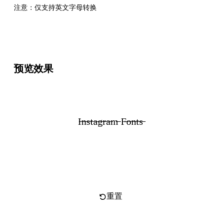
注意：仅支持英文字母转换
预览效果
I̶n̶s̶t̶a̶g̶r̶a̶m̶ F̶o̶n̶t̶s̶
复制文字
重置