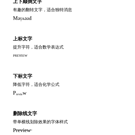
上下颠倒文字
有趣的翻转文字，适合独特消息
MǝᴉʌǝɹԀ
上标文字
提升字符，适合数学表达式
ᴾᴿᴱⱽᴵᴱᵂ
下标文字
降低字符，适合化学公式
Pᵣₑᵥᵢₑw
删除线文字
带单横线划除效果的字体样式
P̶r̶e̶v̶i̶e̶w̶