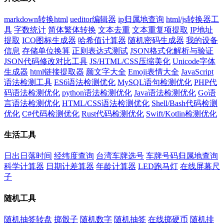
markdown转换html
ueditor编辑器
ip归属地查询
html/js转换器工
具
字数统计
简体繁体转换
文本去重
文本重复项提取
IP地址
提取
ICO图标生成器
哈希值计算器
随机密码生成器
我的设备
信息
存储单位换算
正则表达式测试
JSON格式化解析与验证
JSON代码修改对比工具
JS/HTML/CSS压缩美化
Unicode字体
生成器
html链接提取器
颜文字大全
Emoji表情大全
JavaScript
语法检测工具
ES6语法检测优化
MySQL语句检测优化
PHP代
码语法检测优化
python语法检测优化
Java语法检测优化
Go语
言语法检测优化
HTML/CSS语法检测优化
Shell/Bash代码检测
优化
C#代码检测优化
Rust代码检测优化
Swift/Kotlin检测优化
生活工具
日出日落时间
经纬度查询
台湾车牌选号
车牌号码归属地查询
科学计算器
日期计差算器
年龄计算器
LED跑马灯
在线屏幕尺
子
随机工具
随机抽签转盘
掷骰子
随机数字
随机抽签
在线掷硬币
随机排