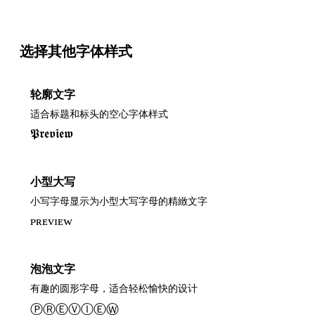
选择其他字体样式
轮廓文字
适合标题和标头的空心字体样式
𝕻𝖗𝖊𝖛𝖎𝖊𝖜
小型大写
小写字母显示为小型大写字母的精緻文字
ᴘʀᴇᴠɪᴇᴡ
泡泡文字
有趣的圆形字母，适合轻松愉快的设计
ⓅⓇⒺⓋⒾⒺⓌ