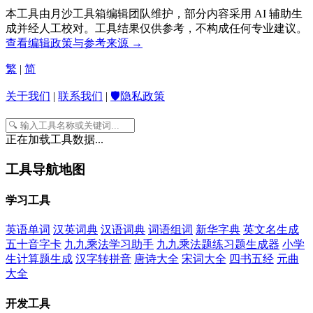
本工具由月沙工具箱编辑团队维护，部分内容采用 AI 辅助生
成并经人工校对。工具结果仅供参考，不构成任何专业建议。
查看编辑政策与参考来源 →
繁
|
简
关于我们
|
联系我们
|
🛡️隐私政策
正在加载工具数据...
工具导航地图
学习工具
英语单词
汉英词典
汉语词典
词语组词
新华字典
英文名生成
五十音字卡
九九乘法学习助手
九九乘法题练习题生成器
小学
生计算题生成
汉字转拼音
唐诗大全
宋词大全
四书五经
元曲
大全
开发工具