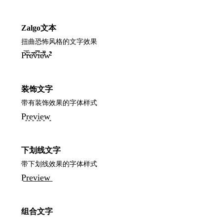
Zalgo文本
扭曲恐怖风格的文字效果
P̵̕͝r̴̀̎e̸͂͝v̶̈́̿í̵͠e̸͛̚w̴̛͒
装饰文字
带有装饰效果的字体样式
P͙r͙e͙v͙i͙e͙w͙
下划线文字
带下划线效果的字体样式
P͟r͟e͟v͟i͟e͟w͟
组合文字