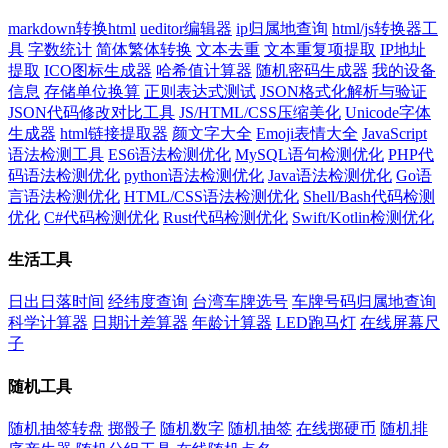
markdown转换html
ueditor编辑器
ip归属地查询
html/js转换器工
具
字数统计
简体繁体转换
文本去重
文本重复项提取
IP地址
提取
ICO图标生成器
哈希值计算器
随机密码生成器
我的设备
信息
存储单位换算
正则表达式测试
JSON格式化解析与验证
JSON代码修改对比工具
JS/HTML/CSS压缩美化
Unicode字体
生成器
html链接提取器
颜文字大全
Emoji表情大全
JavaScript
语法检测工具
ES6语法检测优化
MySQL语句检测优化
PHP代
码语法检测优化
python语法检测优化
Java语法检测优化
Go语
言语法检测优化
HTML/CSS语法检测优化
Shell/Bash代码检测
优化
C#代码检测优化
Rust代码检测优化
Swift/Kotlin检测优化
生活工具
日出日落时间
经纬度查询
台湾车牌选号
车牌号码归属地查询
科学计算器
日期计差算器
年龄计算器
LED跑马灯
在线屏幕尺
子
随机工具
随机抽签转盘
掷骰子
随机数字
随机抽签
在线掷硬币
随机排