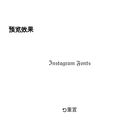
预览效果
ℑ𝔫𝔰𝔱𝔞𝔤𝔯𝔞𝔪 𝔉𝔬𝔫𝔱𝔰
复制文字
重置