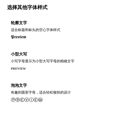
选择其他字体样式
轮廓文字
适合标题和标头的空心字体样式
𝕻𝖗𝖊𝖛𝖎𝖊𝖜
小型大写
小写字母显示为小型大写字母的精緻文字
ᴘʀᴇᴠɪᴇᴡ
泡泡文字
有趣的圆形字母，适合轻松愉快的设计
ⓅⓇⒺⓋⒾⒺⓌ