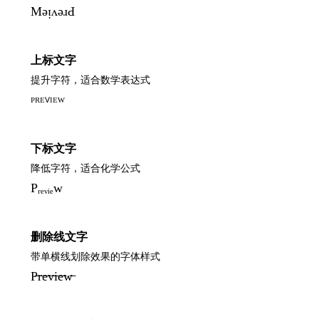
MǝᴉʌǝɹԀ
上标文字
提升字符，适合数学表达式
ᴾᴿᴱⱽᴵᴱᵂ
下标文字
降低字符，适合化学公式
Pᵣₑᵥᵢₑw
删除线文字
带单横线划除效果的字体样式
P̶r̶e̶v̶i̶e̶w̶